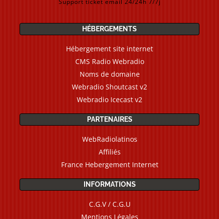
Support ticket email 24/24h 7/7j
HÉBERGEMENTS
Hébergement site internet
CMS Radio Webradio
Noms de domaine
Webradio Shoutcast v2
Webradio Icecast v2
PARTENAIRES
WebRadiolatinos
Affiliés
France Hebergement Internet
INFORMATIONS
C.G.V / C.G.U
Mentions Légales