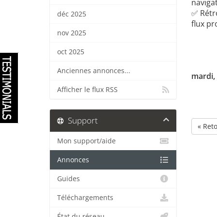
naviga
✅ Rétro
déc 2025
flux pr
nov 2025
oct 2025
Anciennes annonces...
mardi,
Afficher le flux RSS
Support
« Ret
Mon support/aide
Annonces
Guides
Téléchargements
État du réseau