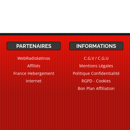
PARTENAIRES
INFORMATIONS
WebRadiolatinos
C.G.V / C.G.U
Affiliés
Mentions Légales
France Hebergement
Politique Confidentialité
Internet
RGPD - Cookies
Bon Plan Affiliation