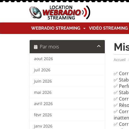
WEBRADIO STREAMING
VIDÉO STREAMIN
Mi
Par mois
aout 2026
Accueil
juil 2026
✅ Corr
✅ Stabi
juin 2026
✅ Perf
✅ Stabi
mai 2026
✅ Corre
avril 2026
✅ Réso
✅ Corre
févr 2026
inatte
✅ Corr
janv 2026