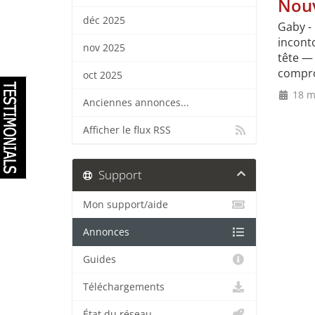
Nouv
déc 2025
Gaby -
incont
nov 2025
tête — 
compro
oct 2025
18 m
Anciennes annonces...
Afficher le flux RSS
Support
Mon support/aide
Annonces
Guides
Téléchargements
État du réseau