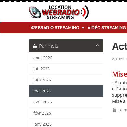
WEBRADIO STREAMING
VIDÉO STREAMIN
Ac
Par mois
aout 2026
Accueil
juil 2026
Mise
juin 2026
- Ajout
créatio
mai 2026
suppres
Mise à 
avril 2026
18 m
févr 2026
janv 2026