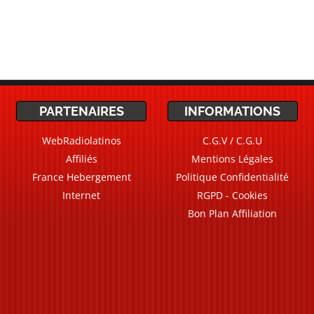
PARTENAIRES
INFORMATIONS
WebRadiolatinos
C.G.V / C.G.U
Affiliés
Mentions Légales
France Hebergement
Politique Confidentialité
Internet
RGPD - Cookies
Bon Plan Affiliation