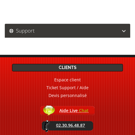
Support
CLIENTS
Espace client
Ticket Support / Aide
Devis personnalisé
Aide Live
Chat
02.30.96.48.87