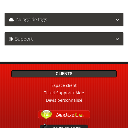
Nuage de tags
Support
CLIENTS
Espace client
Ticket Support / Aide
Devis personnalisé
Aide Live
Chat