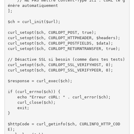
    // NE PAS mettre Content-Type ici : cURL le g
énère automatiquement

];

$ch = curl_init($url);

curl_setopt($ch, CURLOPT_POST, true);

curl_setopt($ch, CURLOPT_HTTPHEADER, $headers);

curl_setopt($ch, CURLOPT_POSTFIELDS, $data);

curl_setopt($ch, CURLOPT_RETURNTRANSFER, true);

// Désactive SSL si besoin (comme dans tes tests)

curl_setopt($ch, CURLOPT_SSL_VERIFYHOST, 0);

curl_setopt($ch, CURLOPT_SSL_VERIFYPEER, 0);

$response = curl_exec($ch);

if (curl_errno($ch)) {

    echo "Erreur cURL: " . curl_error($ch);

    curl_close($ch);

    exit;

}

$httpCode = curl_getinfo($ch, CURLINFO_HTTP_COD
E);
