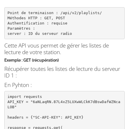
Point de terminaison : /api/v2/playlists/

Méthodes HTTP : GET, POST

Authentification : requise

Paramètres :

server : ID du serveur radio
Cette API vous permet de gérer les listes de
lecture de votre station.
Exemple : GET (récupération)
Récupérer toutes les listes de lecture du serveur
ID 1 :
En Pyhton :
import requests

API_KEY = "6aNLaqRN.87L4xZ5LUXwWLCkK7dBswDafWZNca
LOB"

headers = {"SC-API-KEY": API_KEY}

response = requests.get(
