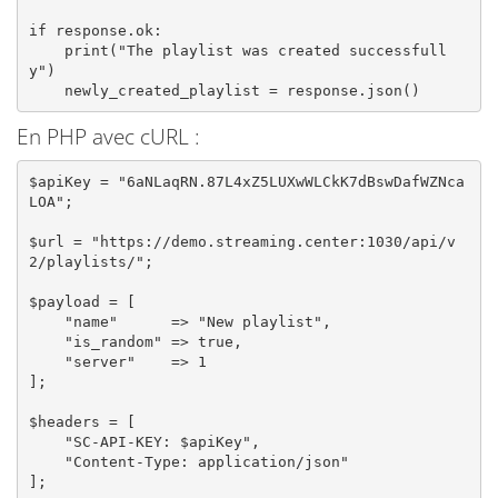
if response.ok:

    print("The playlist was created successfull
y")

    newly_created_playlist = response.json()
En PHP avec cURL :
$apiKey = "6aNLaqRN.87L4xZ5LUXwWLCkK7dBswDafWZNca
LOA";

$url = "https://demo.streaming.center:1030/api/v
2/playlists/";

$payload = [

    "name"      => "New playlist",

    "is_random" => true,

    "server"    => 1

];

$headers = [

    "SC-API-KEY: $apiKey",

    "Content-Type: application/json"

];
