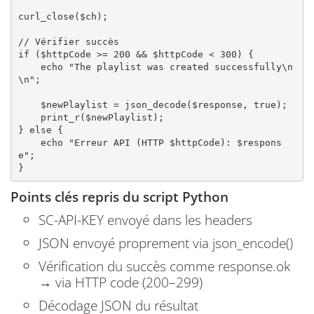
curl_close($ch);

// Vérifier succès

if ($httpCode >= 200 && $httpCode < 300) {

    echo "The playlist was created successfully\n
\n";

    $newPlaylist = json_decode($response, true);

    print_r($newPlaylist);

} else {

    echo "Erreur API (HTTP $httpCode): $respons
e";

Points clés repris du script Python
SC-API-KEY envoyé dans les headers
JSON envoyé proprement via json_encode()
Vérification du succès comme response.ok
→ via HTTP code (200–299)
Décodage JSON du résultat