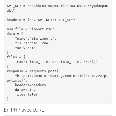
API_KEY = "oaChhEn3.5Dnmm0rkJiJA4TNVE7266ypdOcp4U
akl"

headers = {"SC-API-KEY": API_KEY}

m3u_file = "import.m3u"

data = {

    "name":"m3u import",

    "is_random":True,

    "server":1

}

files = {

    'm3u': (m3u_file, open(m3u_file, 'rb'),)

}

response = requests.post(

    "https://demo.streaming.center:1030/api/v2/pl
aylists/", 

    headers=headers, 

    data=data,

    files=files

)
En PHP avec cURL :