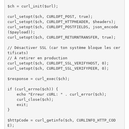
$ch = curl_init($url);

curl_setopt($ch, CURLOPT_POST, true);

curl_setopt($ch, CURLOPT_HTTPHEADER, $headers);

curl_setopt($ch, CURLOPT_POSTFIELDS, json_encode
($payload));

curl_setopt($ch, CURLOPT_RETURNTRANSFER, true);

// Désactiver SSL (car ton système bloque les cer
tificats)

// À retirer en production

curl_setopt($ch, CURLOPT_SSL_VERIFYHOST, 0);

curl_setopt($ch, CURLOPT_SSL_VERIFYPEER, 0);

$response = curl_exec($ch);

if (curl_errno($ch)) {

    echo "Erreur cURL: " . curl_error($ch);

    curl_close($ch);

    exit;

}

$httpCode = curl_getinfo($ch, CURLINFO_HTTP_COD
E);
