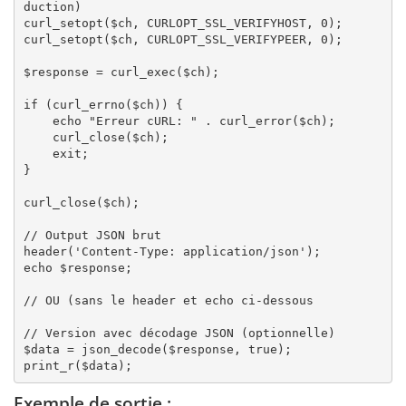
duction)

curl_setopt($ch, CURLOPT_SSL_VERIFYHOST, 0);

curl_setopt($ch, CURLOPT_SSL_VERIFYPEER, 0);

$response = curl_exec($ch);

if (curl_errno($ch)) {

    echo "Erreur cURL: " . curl_error($ch);

    curl_close($ch);

    exit;

}

curl_close($ch);

// Output JSON brut

header('Content-Type: application/json');

echo $response;

// OU (sans le header et echo ci-dessous

// Version avec décodage JSON (optionnelle)

$data = json_decode($response, true);

Exemple de sortie :