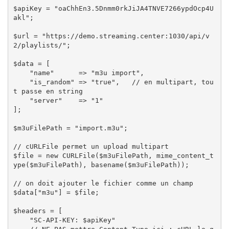
$apiKey = "oaChhEn3.5Dnmm0rkJiJA4TNVE7266ypdOcp4U
akl";

$url = "https://demo.streaming.center:1030/api/v
2/playlists/";

$data = [

    "name"      => "m3u import",

    "is_random" => "true",   // en multipart, tou
t passe en string

    "server"    => "1"

];

$m3uFilePath = "import.m3u";

// cURLFile permet un upload multipart

$file = new CURLFile($m3uFilePath, mime_content_t
ype($m3uFilePath), basename($m3uFilePath));

// on doit ajouter le fichier comme un champ

$data["m3u"] = $file;

$headers = [

    "SC-API-KEY: $apiKey"
