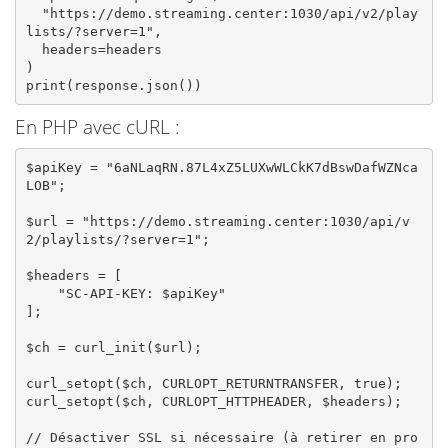
  "https://demo.streaming.center:1030/api/v2/play
lists/?server=1",

  headers=headers

)

print(response.json())
En PHP avec cURL :
$apiKey = "6aNLaqRN.87L4xZ5LUXwWLCkK7dBswDafWZNca
LOB";

$url = "https://demo.streaming.center:1030/api/v
2/playlists/?server=1";

$headers = [

    "SC-API-KEY: $apiKey"

];

$ch = curl_init($url);

curl_setopt($ch, CURLOPT_RETURNTRANSFER, true);

curl_setopt($ch, CURLOPT_HTTPHEADER, $headers);

// Désactiver SSL si nécessaire (à retirer en pro