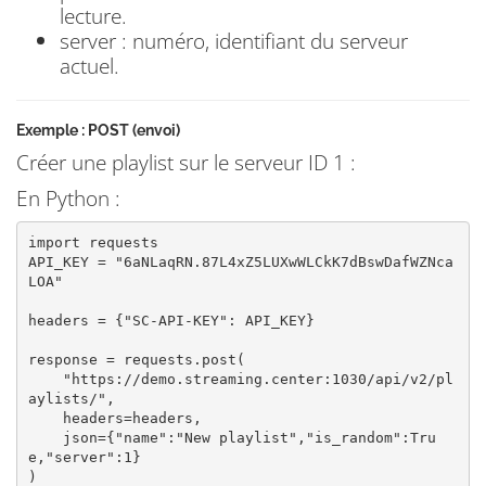
lecture.
server : numéro, identifiant du serveur
actuel.
Exemple : POST (envoi)
Créer une playlist sur le serveur ID 1 :
En Python :
import requests

API_KEY = "6aNLaqRN.87L4xZ5LUXwWLCkK7dBswDafWZNca
LOA"

headers = {"SC-API-KEY": API_KEY}

response = requests.post(

    "https://demo.streaming.center:1030/api/v2/pl
aylists/", 

    headers=headers, 

    json={"name":"New playlist","is_random":Tru
e,"server":1}

)
