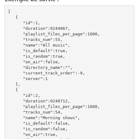
[

   {

      "id":1,

      "duration":9244067,

      "playlist_files_per_page":1000,

      "tracks_num":55,

      "name":"All music",

      "is_default":true,

      "is_random":true,

      "on_air":false,

      "directory_name":"",

      "current_track_order":-9,

      "server":1

   },

   {

      "id":2,

      "duration":9240712,

      "playlist_files_per_page":1000,

      "tracks_num":54,

      "name":"Morning shows",

      "is_default":false,

      "is_random":false,

      "on_air":true,
