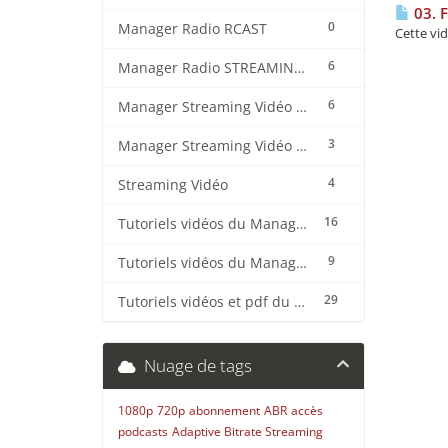
03. F
0
Manager Radio RCAST
Cette vid
6
Manager Radio STREAMING CENTER
6
Manager Streaming Vidéo TVMCP
3
Manager Streaming Vidéo VDO
4
Streaming Vidéo
16
Tutoriels vidéos du Manager Radio CentovaCast
9
Tutoriels vidéos du Manager Radio STREAMING CENTER
29
Tutoriels vidéos et pdf du CMS Radio Wordpress + OnAir2/Pro.Radio
Nuage de tags
1080p
720p
abonnement
ABR
accès
podcasts
Adaptive Bitrate Streaming