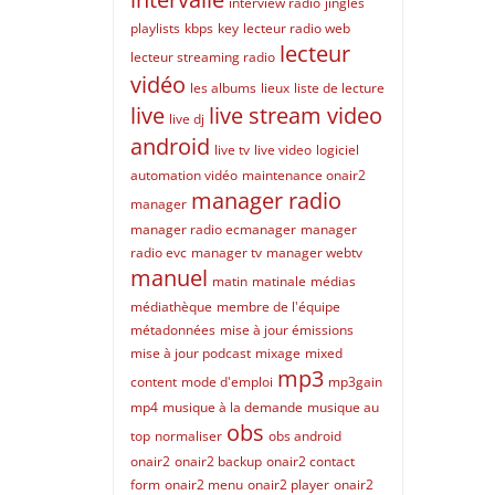
interview radio
jingles
playlists
kbps
key
lecteur radio web
lecteur
lecteur streaming radio
vidéo
les albums
lieux
liste de lecture
live
live stream video
live dj
android
live tv
live video
logiciel
automation vidéo
maintenance onair2
manager radio
manager
manager radio ecmanager
manager
radio evc
manager tv
manager webtv
manuel
matin
matinale
médias
médiathèque
membre de l'équipe
métadonnées
mise à jour émissions
mise à jour podcast
mixage
mixed
mp3
content
mode d'emploi
mp3gain
mp4
musique à la demande
musique au
obs
top
normaliser
obs android
onair2
onair2 backup
onair2 contact
form
onair2 menu
onair2 player
onair2