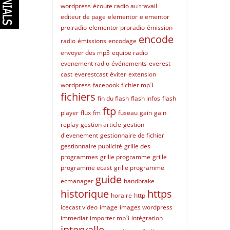
wordpress
écoute radio au travail
editeur de page
elementor
elementor
pro.radio
elementor proradio
émission
encode
radio
émissions
encodage
envoyer des mp3
equipe radio
evenement radio
événements
everest
cast
everestcast
éviter
extension
wordpress
facebook
fichier mp3
fichiers
fin du flash
flash infos
flash
ftp
player
flux
fm
fuseau
gain
gain
replay
gestion article
gestion
d'evenement
gestionnaire de fichier
gestionnaire publicité
grille des
programmes
grille programme
grille
programme ecast
grille programme
guide
ecmanager
handbrake
historique
https
horaire
http
icecast video
image
images wordpress
immediat
importer mp3
intégration
intervalle