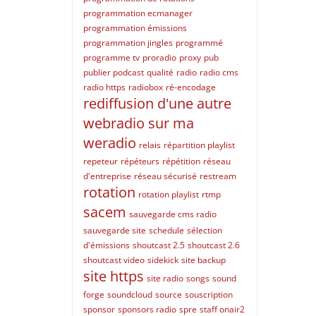
programmation ecmanager
programmation émissions
programmation jingles
programmé
programme tv
proradio
proxy
pub
publier podcast
qualité
radio
radio cms
radio https
radiobox
ré-encodage
rediffusion d'une autre
webradio sur ma
weradio
relais
répartition playlist
repeteur
répéteurs
répétition
réseau
d'entreprise
réseau sécurisé
restream
rotation
rotation playlist
rtmp
sacem
sauvegarde cms radio
sauvegarde site
schedule
sélection
d'émissions
shoutcast 2.5
shoutcast 2.6
shoutcast video
sidekick
site backup
site https
site radio
songs
sound
forge
soundcloud
source
souscription
sponsor
sponsors radio
spre
staff onair2