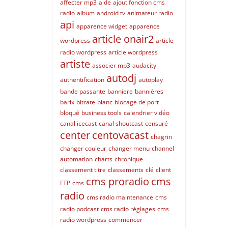
affecter mp3
aide
ajout fonction cms
radio
album
android tv
animateur radio
api
apparence widget
apparence
article onair2
wordpress
article
radio wordpress
article wordpress
artiste
associer mp3
audacity
autodj
authentification
autoplay
bande passante
banniere
bannières
barix
bitrate
blanc
blocage de port
bloqué
business tools
calendrier vidéo
canal icecast
canal shoutcast
censuré
center
centovacast
chagrin
changer couleur
changer menu
channel
automation
charts
chronique
classement titre
classements
clé
client
cms proradio
cms
FTP
cms
radio
cms radio maintenance
cms
radio podcast
cms radio réglages
cms
radio wordpress
commencer