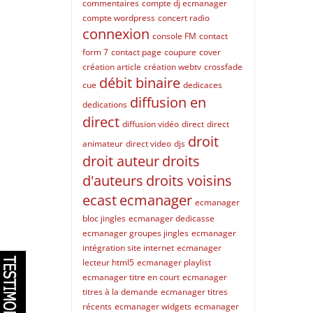
commentaires
compte dj ecmanager
compte wordpress
concert radio
connexion
console FM
contact
form 7
contact page
coupure
cover
création article
création webtv
crossfade
débit binaire
cue
dedicaces
diffusion en
dedications
direct
diffusion vidéo
direct
direct
droit
animateur
direct video
djs
droit auteur
droits
d'auteurs
droits voisins
ecast
ecmanager
ecmanager
bloc jingles
ecmanager dedicasse
ecmanager groupes jingles
ecmanager
intégration site internet
ecmanager
lecteur html5
ecmanager playlist
ecmanager titre en court
ecmanager
titres à la demande
ecmanager titres
récents
ecmanager widgets
ecmanager