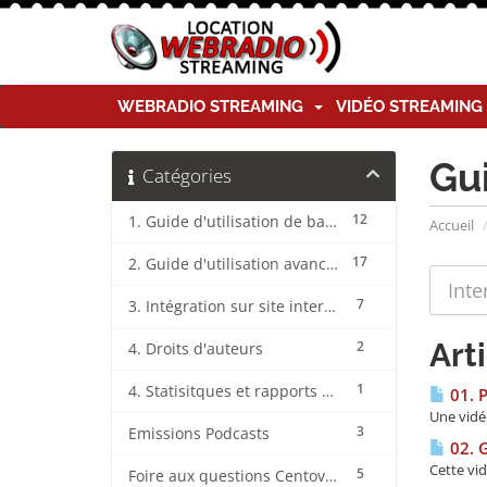
WEBRADIO STREAMING
VIDÉO STREAMIN
Gu
Catégories
12
1. Guide d'utilisation de base CentovaCast
Accueil
17
2. Guide d'utilisation avancée CentovaCast
7
3. Intégration sur site internet CentovaCast
Art
2
4. Droits d'auteurs
1
4. Statisitques et rapports CentovaCast
01. 
Une vidé
3
Emissions Podcasts
02. G
Cette vi
5
Foire aux questions CentovaCast