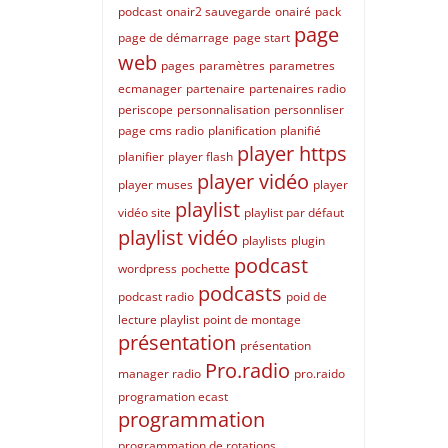
podcast
onair2 sauvegarde
onairé
pack
page
page de démarrage
page start
web
pages
paramètres
parametres
ecmanager
partenaire
partenaires radio
periscope
personnalisation
personnliser
page cms radio
planification
planifié
player https
planifier
player flash
player vidéo
player muses
player
playlist
vidéo site
playlist par défaut
playlist vidéo
playlists
plugin
podcast
wordpress
pochette
podcasts
podcast radio
poid de
lecture playlist
point de montage
présentation
présentation
Pro.radio
manager radio
pro.raido
programation ecast
programmation
programmation de rotations