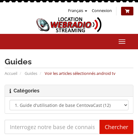
Français
Connexion
Bascul
la
naviga
Guides
Accueil
Guides
Voir les articles sélectionnés android tv
Catégories