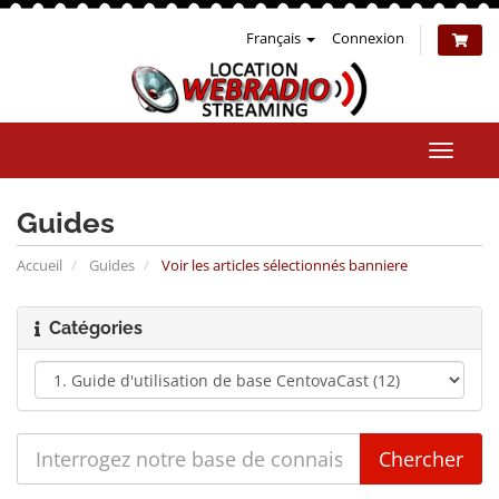
Français
Connexion
Bascul
la
naviga
Guides
Accueil
Guides
Voir les articles sélectionnés banniere
Catégories