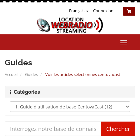
Français
Connexion
Bascul
la
naviga
Guides
Accueil
Guides
Voir les articles sélectionnés centovacast
Catégories