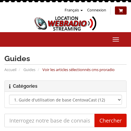
Français
Connexion
Bascul
la
naviga
Guides
Accueil
Guides
Voir les articles sélectionnés cms proradio
Catégories