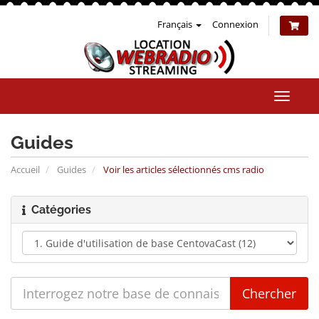
Français
Connexion
Bascul
la
naviga
Guides
Accueil
Guides
Voir les articles sélectionnés cms radio
Catégories