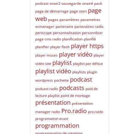
podcast
onair2 sauvegarde
onairé
pack
page
page de démarrage
page start
web
pages
paramètres
parametres
ecmanager
partenaire
partenaires radio
periscope
personnalisation
personnliser
page cms radio
planification
planifié
player https
planifier
player flash
player vidéo
player muses
player
playlist
vidéo site
playlist par défaut
playlist vidéo
playlists
plugin
podcast
wordpress
pochette
podcasts
podcast radio
poid de
lecture playlist
point de montage
présentation
présentation
Pro.radio
manager radio
pro.raido
programation ecast
programmation
programmation de rotations