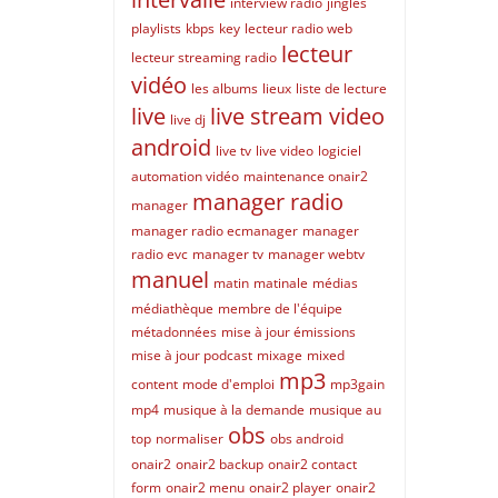
interview radio
jingles
playlists
kbps
key
lecteur radio web
lecteur
lecteur streaming radio
vidéo
les albums
lieux
liste de lecture
live
live stream video
live dj
android
live tv
live video
logiciel
automation vidéo
maintenance onair2
manager radio
manager
manager radio ecmanager
manager
radio evc
manager tv
manager webtv
manuel
matin
matinale
médias
médiathèque
membre de l'équipe
métadonnées
mise à jour émissions
mise à jour podcast
mixage
mixed
mp3
content
mode d'emploi
mp3gain
mp4
musique à la demande
musique au
obs
top
normaliser
obs android
onair2
onair2 backup
onair2 contact
form
onair2 menu
onair2 player
onair2