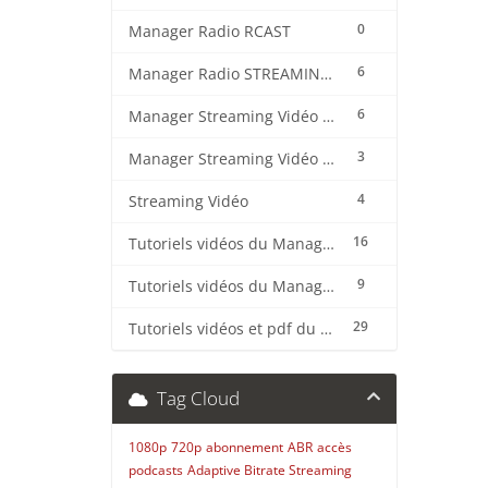
0
Manager Radio RCAST
6
Manager Radio STREAMING CENTER
6
Manager Streaming Vidéo TVMCP
3
Manager Streaming Vidéo VDO
4
Streaming Vidéo
16
Tutoriels vidéos du Manager Radio CentovaCast
9
Tutoriels vidéos du Manager Radio STREAMING CENTER
29
Tutoriels vidéos et pdf du CMS Radio Wordpress + OnAir2/Pro.Radio
Tag Cloud
1080p
720p
abonnement
ABR
accès
podcasts
Adaptive Bitrate Streaming