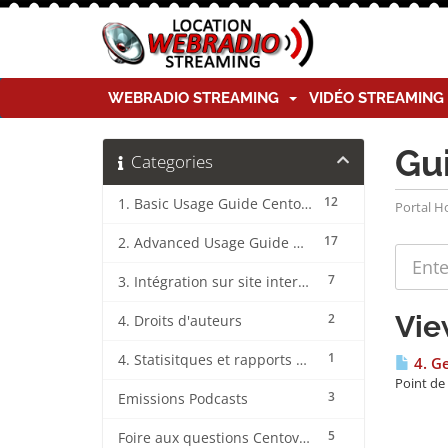
WEBRADIO STREAMING
VIDÉO STREAMIN
Gu
Categories
12
1. Basic Usage Guide CentovaCast
Portal 
17
2. Advanced Usage Guide CentovaCast
7
3. Intégration sur site internet CentovaCast
Vie
2
4. Droits d'auteurs
1
4. Statisitques et rapports CentovaCast
4. Ge
Point de 
3
Emissions Podcasts
5
Foire aux questions CentovaCast