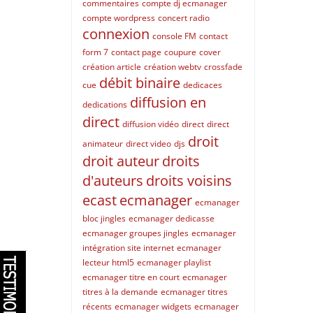
commentaires
compte dj ecmanager
compte wordpress
concert radio
connexion
console FM
contact
form 7
contact page
coupure
cover
création article
création webtv
crossfade
débit binaire
cue
dedicaces
diffusion en
dedications
direct
diffusion vidéo
direct
direct
droit
animateur
direct video
djs
droit auteur
droits
d'auteurs
droits voisins
ecast
ecmanager
ecmanager
bloc jingles
ecmanager dedicasse
ecmanager groupes jingles
ecmanager
intégration site internet
ecmanager
lecteur html5
ecmanager playlist
ecmanager titre en court
ecmanager
titres à la demande
ecmanager titres
récents
ecmanager widgets
ecmanager