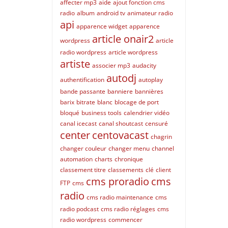
affecter mp3
aide
ajout fonction cms
radio
album
android tv
animateur radio
api
apparence widget
apparence
article onair2
wordpress
article
radio wordpress
article wordpress
artiste
associer mp3
audacity
autodj
authentification
autoplay
bande passante
banniere
bannières
barix
bitrate
blanc
blocage de port
bloqué
business tools
calendrier vidéo
canal icecast
canal shoutcast
censuré
center
centovacast
chagrin
changer couleur
changer menu
channel
automation
charts
chronique
classement titre
classements
clé
client
cms proradio
cms
FTP
cms
radio
cms radio maintenance
cms
radio podcast
cms radio réglages
cms
radio wordpress
commencer