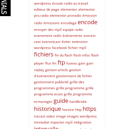
wordpress
écoute radio au travail
editeur de page
elementor
elementor
pro.radio
elementor proradio
émission
encode
radio
émissions
encodage
envoyer des mp3
equipe radio
evenement radio
événements
everest
cast
everestcast
éviter
extension
wordpress
facebook
fichier mp3
fichiers
fin du flash
flash infos
flash
ftp
player
flux
fm
fuseau
gain
gain
replay
gestion article
gestion
d'evenement
gestionnaire de fichier
gestionnaire publicité
grille des
programmes
grille programme
grille
programme ecast
grille programme
guide
ecmanager
handbrake
historique
https
horaire
http
icecast video
image
images wordpress
immediat
importer mp3
intégration
intervalle