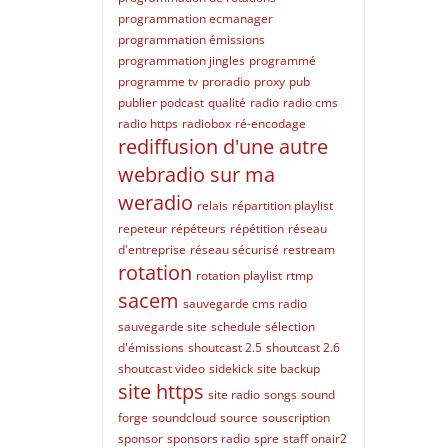
programmation ecmanager
programmation émissions
programmation jingles
programmé
programme tv
proradio
proxy
pub
publier podcast
qualité
radio
radio cms
radio https
radiobox
ré-encodage
rediffusion d'une autre
webradio sur ma
weradio
relais
répartition playlist
repeteur
répéteurs
répétition
réseau
d'entreprise
réseau sécurisé
restream
rotation
rotation playlist
rtmp
sacem
sauvegarde cms radio
sauvegarde site
schedule
sélection
d'émissions
shoutcast 2.5
shoutcast 2.6
shoutcast video
sidekick
site backup
site https
site radio
songs
sound
forge
soundcloud
source
souscription
sponsor
sponsors radio
spre
staff onair2