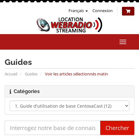
Français
Connexion
Bascul
la
naviga
Guides
Accueil
Guides
Voir les articles sélectionnés matin
Catégories