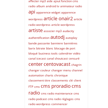
affecter mp3
aide
ajout fonction cms
radio
album
android tv
animateur radio
api
apparence widget
apparence
article onair2
wordpress
article
radio wordpress
article wordpress
artiste
associer mp3
audacity
autodj
authentification
autoplay
bande passante
banniere
bannières
barix
bitrate
blanc
blocage de port
bloqué
business tools
calendrier vidéo
canal icecast
canal shoutcast
censuré
center
centovacast
chagrin
changer couleur
changer menu
channel
automation
charts
chronique
classement titre
classements
clé
client
cms proradio
cms
FTP
cms
radio
cms radio maintenance
cms
radio podcast
cms radio réglages
cms
radio wordpress
commencer