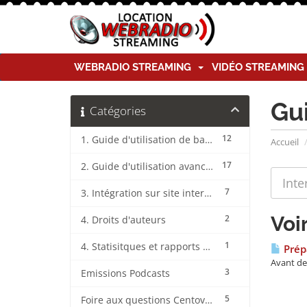
WEBRADIO STREAMING
VIDÉO STREAMIN
Gu
Catégories
12
1. Guide d'utilisation de base CentovaCast
Accueil
17
2. Guide d'utilisation avancée CentovaCast
7
3. Intégration sur site internet CentovaCast
Voi
2
4. Droits d'auteurs
1
4. Statisitques et rapports CentovaCast
Prépa
Avant de 
3
Emissions Podcasts
5
Foire aux questions CentovaCast