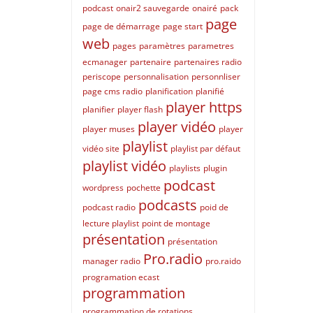
podcast
onair2 sauvegarde
onairé
pack
page
page de démarrage
page start
web
pages
paramètres
parametres
ecmanager
partenaire
partenaires radio
periscope
personnalisation
personnliser
page cms radio
planification
planifié
player https
planifier
player flash
player vidéo
player muses
player
playlist
vidéo site
playlist par défaut
playlist vidéo
playlists
plugin
podcast
wordpress
pochette
podcasts
podcast radio
poid de
lecture playlist
point de montage
présentation
présentation
Pro.radio
manager radio
pro.raido
programation ecast
programmation
programmation de rotations