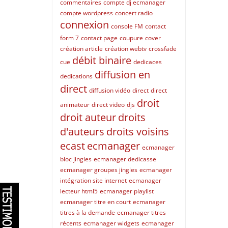
commentaires
compte dj ecmanager
compte wordpress
concert radio
connexion
console FM
contact
form 7
contact page
coupure
cover
création article
création webtv
crossfade
débit binaire
cue
dedicaces
diffusion en
dedications
direct
diffusion vidéo
direct
direct
droit
animateur
direct video
djs
droit auteur
droits
d'auteurs
droits voisins
ecast
ecmanager
ecmanager
bloc jingles
ecmanager dedicasse
ecmanager groupes jingles
ecmanager
intégration site internet
ecmanager
lecteur html5
ecmanager playlist
ecmanager titre en court
ecmanager
titres à la demande
ecmanager titres
récents
ecmanager widgets
ecmanager