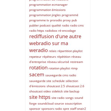
programmation ecmanager
programmation émissions
programmation jingles
programmé
programme tv
proradio
proxy
pub
publier podcast
qualité
radio
radio cms
radio https
radiobox
ré-encodage
rediffusion d'une autre
webradio sur ma
weradio
relais
répartition playlist
repeteur
répéteurs
répétition
réseau
d'entreprise
réseau sécurisé
restream
rotation
rotation playlist
rtmp
sacem
sauvegarde cms radio
sauvegarde site
schedule
sélection
d'émissions
shoutcast 2.5
shoutcast 2.6
shoutcast video
sidekick
site backup
site https
site radio
songs
sound
forge
soundcloud
source
souscription
sponsor
sponsors radio
spre
staff onair2