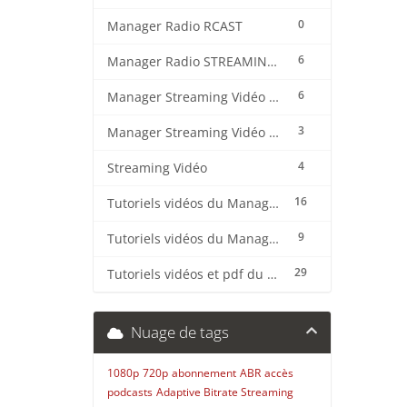
0
Manager Radio RCAST
6
Manager Radio STREAMING CENTER
6
Manager Streaming Vidéo TVMCP
3
Manager Streaming Vidéo VDO
4
Streaming Vidéo
16
Tutoriels vidéos du Manager Radio CentovaCast
9
Tutoriels vidéos du Manager Radio STREAMING CENTER
29
Tutoriels vidéos et pdf du CMS Radio Wordpress + OnAir2/Pro.Radio
Nuage de tags
1080p
720p
abonnement
ABR
accès
podcasts
Adaptive Bitrate Streaming