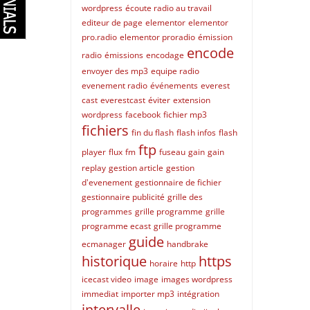
wordpress
écoute radio au travail
editeur de page
elementor
elementor
pro.radio
elementor proradio
émission
encode
radio
émissions
encodage
envoyer des mp3
equipe radio
evenement radio
événements
everest
cast
everestcast
éviter
extension
wordpress
facebook
fichier mp3
fichiers
fin du flash
flash infos
flash
ftp
player
flux
fm
fuseau
gain
gain
replay
gestion article
gestion
d'evenement
gestionnaire de fichier
gestionnaire publicité
grille des
programmes
grille programme
grille
programme ecast
grille programme
guide
ecmanager
handbrake
historique
https
horaire
http
icecast video
image
images wordpress
immediat
importer mp3
intégration
intervalle