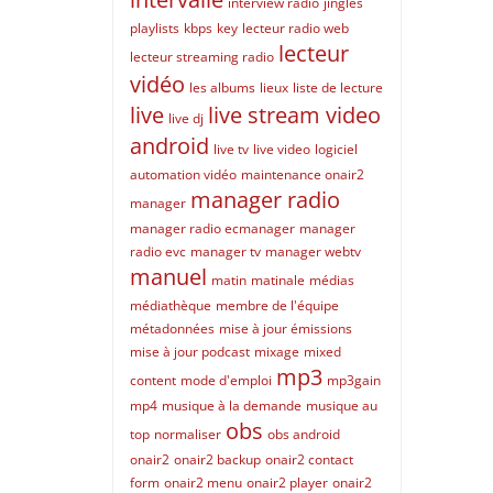
interview radio
jingles
playlists
kbps
key
lecteur radio web
lecteur
lecteur streaming radio
vidéo
les albums
lieux
liste de lecture
live
live stream video
live dj
android
live tv
live video
logiciel
automation vidéo
maintenance onair2
manager radio
manager
manager radio ecmanager
manager
radio evc
manager tv
manager webtv
manuel
matin
matinale
médias
médiathèque
membre de l'équipe
métadonnées
mise à jour émissions
mise à jour podcast
mixage
mixed
mp3
content
mode d'emploi
mp3gain
mp4
musique à la demande
musique au
obs
top
normaliser
obs android
onair2
onair2 backup
onair2 contact
form
onair2 menu
onair2 player
onair2