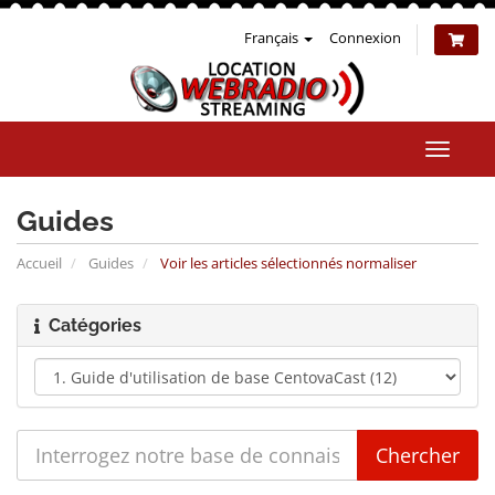
Français
Connexion
Bascul
la
naviga
Guides
Accueil
Guides
Voir les articles sélectionnés normaliser
Catégories