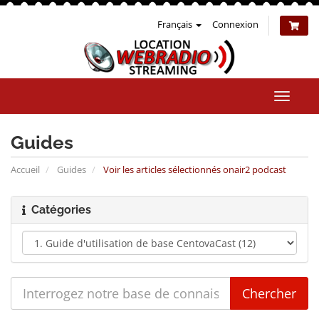
Français
Connexion
Bascul
la
naviga
Guides
Accueil
Guides
Voir les articles sélectionnés onair2 podcast
Catégories