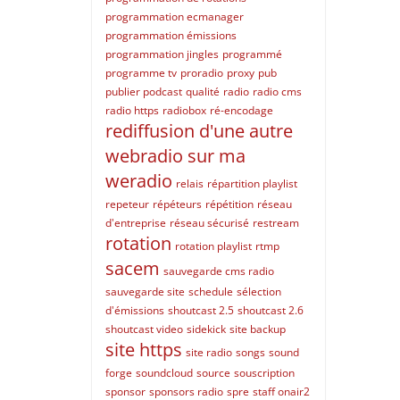
programmation ecmanager
programmation émissions
programmation jingles
programmé
programme tv
proradio
proxy
pub
publier podcast
qualité
radio
radio cms
radio https
radiobox
ré-encodage
rediffusion d'une autre
webradio sur ma
weradio
relais
répartition playlist
repeteur
répéteurs
répétition
réseau
d'entreprise
réseau sécurisé
restream
rotation
rotation playlist
rtmp
sacem
sauvegarde cms radio
sauvegarde site
schedule
sélection
d'émissions
shoutcast 2.5
shoutcast 2.6
shoutcast video
sidekick
site backup
site https
site radio
songs
sound
forge
soundcloud
source
souscription
sponsor
sponsors radio
spre
staff onair2