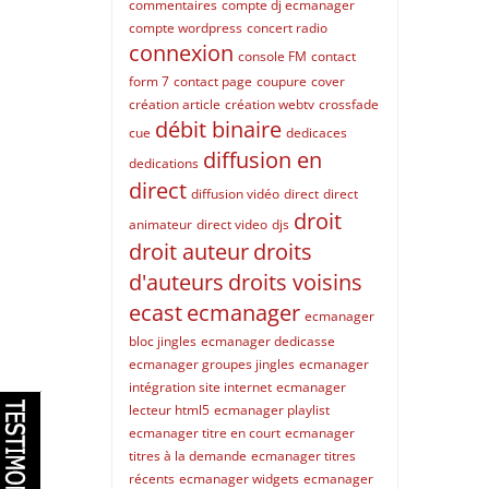
commentaires
compte dj ecmanager
compte wordpress
concert radio
connexion
console FM
contact
form 7
contact page
coupure
cover
création article
création webtv
crossfade
débit binaire
cue
dedicaces
diffusion en
dedications
direct
diffusion vidéo
direct
direct
droit
animateur
direct video
djs
droit auteur
droits
d'auteurs
droits voisins
ecast
ecmanager
ecmanager
bloc jingles
ecmanager dedicasse
ecmanager groupes jingles
ecmanager
intégration site internet
ecmanager
lecteur html5
ecmanager playlist
ecmanager titre en court
ecmanager
titres à la demande
ecmanager titres
récents
ecmanager widgets
ecmanager