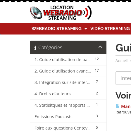
WEBRADIO STREAMING
VIDÉO STREAMIN
Gu
Catégories
12
1. Guide d'utilisation de base CentovaCast
Accueil
17
2. Guide d'utilisation avancée CentovaCast
7
3. Intégration sur site internet CentovaCast
Voi
2
4. Droits d'auteurs
1
4. Statisitques et rapports CentovaCast
Manu
Retrouve
3
Emissions Podcasts
5
Foire aux questions CentovaCast