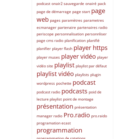
podcast
onair2 sauvegarde
onairé
pack
page
page de démarrage
page start
web
pages
paramètres
parametres
ecmanager
partenaire
partenaires radio
periscope
personnalisation
personnliser
page cms radio
planification
planifié
player https
planifier
player flash
player vidéo
player muses
player
playlist
vidéo site
playlist par défaut
playlist vidéo
playlists
plugin
podcast
wordpress
pochette
podcasts
podcast radio
poid de
lecture playlist
point de montage
présentation
présentation
Pro.radio
manager radio
pro.raido
programation ecast
programmation
programmation de rotations