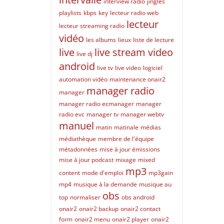
interview radio
jingles
playlists
kbps
key
lecteur radio web
lecteur
lecteur streaming radio
vidéo
les albums
lieux
liste de lecture
live
live stream video
live dj
android
live tv
live video
logiciel
automation vidéo
maintenance onair2
manager radio
manager
manager radio ecmanager
manager
radio evc
manager tv
manager webtv
manuel
matin
matinale
médias
médiathèque
membre de l'équipe
métadonnées
mise à jour émissions
mise à jour podcast
mixage
mixed
mp3
content
mode d'emploi
mp3gain
mp4
musique à la demande
musique au
obs
top
normaliser
obs android
onair2
onair2 backup
onair2 contact
form
onair2 menu
onair2 player
onair2