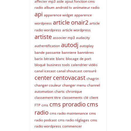
affecter mp3
aide
ajout fonction cms
radio
album
android tv
animateur radio
api
apparence widget
apparence
article onair2
wordpress
article
radio wordpress
article wordpress
artiste
associer mp3
audacity
autodj
authentification
autoplay
bande passante
banniere
bannières
barix
bitrate
blanc
blocage de port
bloqué
business tools
calendrier vidéo
canal icecast
canal shoutcast
censuré
center
centovacast
chagrin
changer couleur
changer menu
channel
automation
charts
chronique
classement titre
classements
clé
client
cms proradio
cms
FTP
cms
radio
cms radio maintenance
cms
radio podcast
cms radio réglages
cms
radio wordpress
commencer