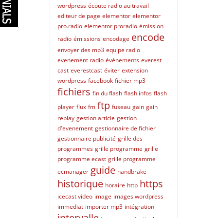
wordpress
écoute radio au travail
editeur de page
elementor
elementor
pro.radio
elementor proradio
émission
encode
radio
émissions
encodage
envoyer des mp3
equipe radio
evenement radio
événements
everest
cast
everestcast
éviter
extension
wordpress
facebook
fichier mp3
fichiers
fin du flash
flash infos
flash
ftp
player
flux
fm
fuseau
gain
gain
replay
gestion article
gestion
d'evenement
gestionnaire de fichier
gestionnaire publicité
grille des
programmes
grille programme
grille
programme ecast
grille programme
guide
ecmanager
handbrake
historique
https
horaire
http
icecast video
image
images wordpress
immediat
importer mp3
intégration
intervalle