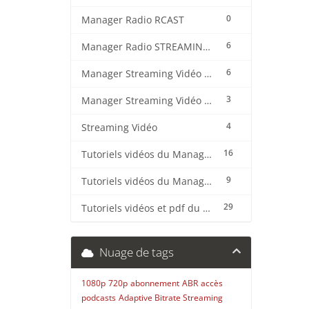
0
Manager Radio RCAST
6
Manager Radio STREAMING CENTER
6
Manager Streaming Vidéo TVMCP
3
Manager Streaming Vidéo VDO
4
Streaming Vidéo
16
Tutoriels vidéos du Manager Radio CentovaCast
9
Tutoriels vidéos du Manager Radio STREAMING CENTER
29
Tutoriels vidéos et pdf du CMS Radio Wordpress + OnAir2/Pro.Radio
Nuage de tags
1080p
720p
abonnement
ABR
accès
podcasts
Adaptive Bitrate Streaming