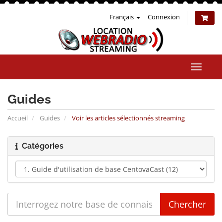
Français
Connexion
Bascul
la
naviga
Guides
Accueil
Guides
Voir les articles sélectionnés streaming
Catégories