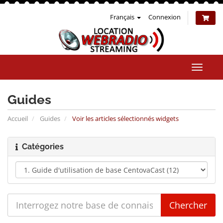
Français
Connexion
Bascul
la
naviga
Guides
Accueil
Guides
Voir les articles sélectionnés widgets
Catégories