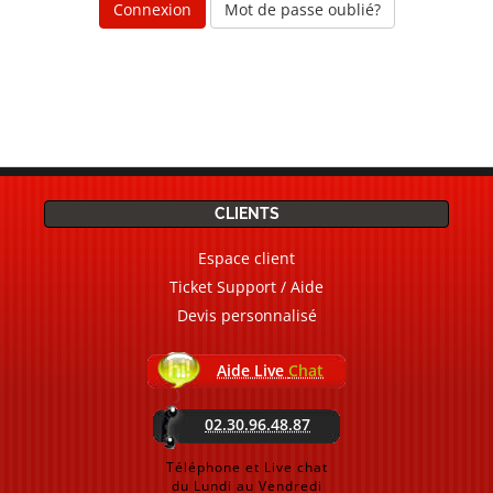
Mot de passe oublié?
CLIENTS
Espace client
Ticket Support / Aide
Devis personnalisé
Aide Live
Chat
02.30.96.48.87
Téléphone et Live chat
du Lundi au Vendredi