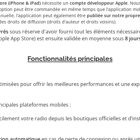
ore (iPhone & iPad)
nécessite un
compte développeur Apple
. Nou
te option peut être commandée en même temps que l’application mob
nnuelle, l’application peut également être
publiée sur notre propr
 droits de diffusion (droits d'auteur et droits voisins).
vrés
sous réserve d'avoir fourni tout les éléments nécessai
 Apple App Store) est ensuite validée en moyenne sous
8 jour
Fonctionnalités principales
timisées pour offrir les meilleures performances et une exp
incipales plateformes mobiles :
ilement votre radio depuis les boutiques officielles et d’ins
ion automatique
en cas de perte de connexion ou après un