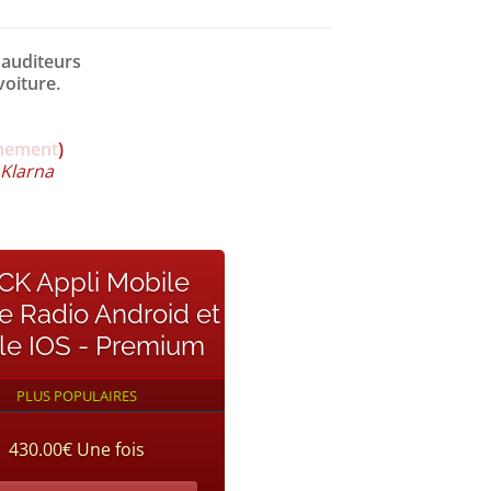
 auditeurs
voiture.
nement
)
 Klarna
CK Appli Mobile
e Radio Android et
le IOS - Premium
PLUS POPULAIRES
430.00€ Une fois