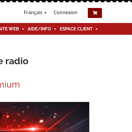
Français
Connexion
SITE WEB
AIDE/INFO
ESPACE CLIENT
e radio
emium