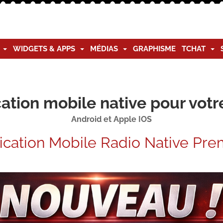
G
WIDGETS & APPS
MÉDIAS
GRAPHISME
TCHAT
ation mobile native pour votr
Android et Apple IOS
ication Mobile Radio Native Pr