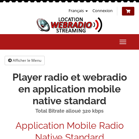
Français
Connexion
Bascul
la
naviga
Afficher le Menu
Player radio et webradio
en application mobile
native standard
Total Bitrate alloué 320 kbps
Application Mobile Radio
Native Standard