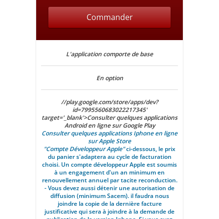
Commander
L'application comporte de base
En option
//play.google.com/store/apps/dev?
id=7995560683022217345'
target='_blank'>Consulter quelques applications
Android en ligne sur Google Play
Consulter quelques applications Iphone en ligne
sur Apple Store
"Compte Développeur Apple"
ci-dessous, le prix
du panier s'adaptera au cycle de facturation
choisi. Un compte développeur Apple est soumis
à un engagement d'un an minimum en
renouvellement annuel par tacite reconduction.
- Vous devez aussi détenir une autorisation de
diffusion (minimum Sacem). il faudra nous
joindre la copie de la dernière facture
justificative qui sera à joindre à la demande de