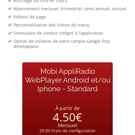
Affichage du titre en cours
Abonnement mensuel, trimestriel, semi-annuel, annuel
Editeur de page
Personnalisation des icônes du menu
Formulaire de contact intégré à l'application
Option de création de votre compte Google Play
développeur
Mobi AppliRadio
WebPlayer Android et/ou
Iphone - Standard
À partir de
4.50€
Mensuel
29.00 Frais de configuration