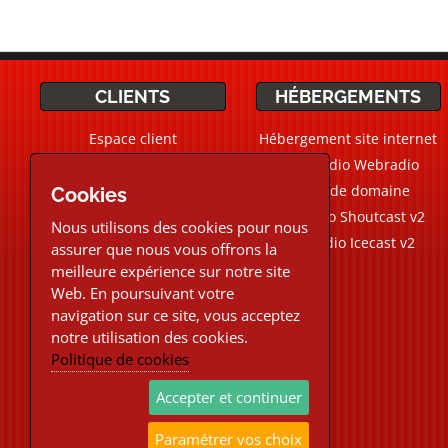
CLIENTS
HÉBERGEMENTS
Espace client
Hébergement site internet
Ticket Support / Aide
CMS Radio Webradio
Devis personnalisé
Noms de domaine
Cookies
Webradio Shoutcast v2
Nous utilisons des cookies pour nous
Aide Live
Chat
Webradio Icecast v2
assurer que nous vous offrons la
meilleure expérience sur notre site
02.30.96.48.87
Web. En poursuivant votre
navigation sur ce site, vous acceptez
Téléphone et Live chat
notre utilisation des cookies.
du Lundi au Vendredi
Politique de cookies
9h-12h30/13h30-18h
Support ticket email 24/24h
Accepter et continuer
7/7j
Paramétrer vos choix