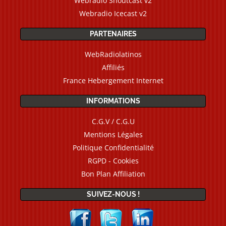
Webradio Shoutcast v2
Webradio Icecast v2
PARTENAIRES
WebRadiolatinos
Affiliés
France Hebergement Internet
INFORMATIONS
C.G.V / C.G.U
Mentions Légales
Politique Confidentialité
RGPD - Cookies
Bon Plan Affiliation
SUIVEZ-NOUS !