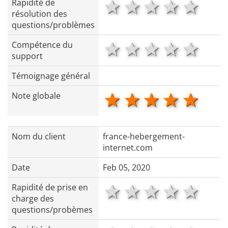
1 star
2 stars
3 stars
4 star
5 s
Rapidité de
résolution des
questions/problèmes
1 star
2 stars
3 stars
4 star
5 s
Compétence du
support
Témoignage général
1 star
2 stars
3 stars
4 star
5 s
Note globale
Nom du client
france-hebergement-
internet.com
Date
Feb 05, 2020
1 star
2 stars
3 stars
4 star
5 s
Rapidité de prise en
charge des
questions/probèmes