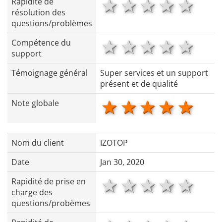
1 star
2 stars
3 stars
4 star
5 s
Rapidité de
résolution des
questions/problèmes
1 star
2 stars
3 stars
4 star
5 s
Compétence du
support
Témoignage général
Super services et un support
présent et de qualité
1 star
2 stars
3 stars
4 star
5 s
Note globale
Nom du client
IZOTOP
Date
Jan 30, 2020
1 star
2 stars
3 stars
4 star
5 s
Rapidité de prise en
charge des
questions/probèmes