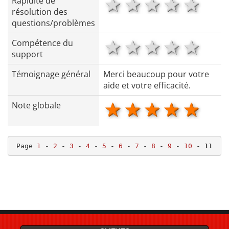
1 star
2 stars
3 stars
4 star
5 s
Rapidité de
résolution des
questions/problèmes
1 star
2 stars
3 stars
4 star
5 s
Compétence du
support
Témoignage général
Merci beaucoup pour votre
aide et votre efficacité.
1 star
2 stars
3 stars
4 star
5 s
Note globale
Page 
1
 - 
2
 - 
3
 - 
4
 - 
5
 - 
6
 - 
7
 - 
8
 - 
9
 - 
10
 - 
11