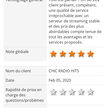
client présent, compétent,
une qualité de service
irréprochable avec un
serveur de streaming stable
et des prix des plus
abordables compte tenue de
tout les avantages et les
services proposés.
1 star
2 stars
3 stars
4 star
5 s
Note globale
Nom du client
CHIC RADIO HITS
Date
Feb 05, 2020
1 star
2 stars
3 stars
4 star
5 s
Rapidité de prise en
charge des
questions/probèmes