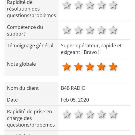
1 star
2 stars
3 stars
4 star
5 s
Rapidité de
résolution des
questions/problèmes
1 star
2 stars
3 stars
4 star
5 s
Compétence du
support
Témoignage général
Super opérateur, rapide et
exigeant ! Bravo !!
1 star
2 stars
3 stars
4 star
5 s
Note globale
Nom du client
B4B RADIO
Date
Feb 05, 2020
1 star
2 stars
3 stars
4 star
5 s
Rapidité de prise en
charge des
questions/probèmes