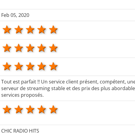
Feb 05, 2020
1 star
2 stars
3 stars
4 stars
5 stars
1 star
2 stars
3 stars
4 stars
5 stars
1 star
2 stars
3 stars
4 stars
5 stars
Tout est parfait !! Un service client présent, compétent, un
serveur de streaming stable et des prix des plus abordable
services proposés.
1 star
2 stars
3 stars
4 stars
5 stars
CHIC RADIO HITS