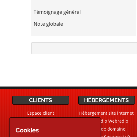
Témoignage général
Note globale
CLIENTS
HÉBERGEMENTS
Espace client
Hébergement site internet
Ticket Support / Aide
CMS Radio Webradio
Devis personnalisé
Noms de domaine
Cookies
Webradio Shoutcast v2