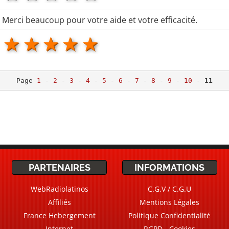
Merci beaucoup pour votre aide et votre efficacité.
1 star
2 stars
3 stars
4 stars
5 stars
Page 
1
 - 
2
 - 
3
 - 
4
 - 
5
 - 
6
 - 
7
 - 
8
 - 
9
 - 
10
 - 
11
PARTENAIRES
INFORMATIONS
WebRadiolatinos
C.G.V / C.G.U
Affiliés
Mentions Légales
France Hebergement
Politique Confidentialité
Internet
RGPD - Cookies