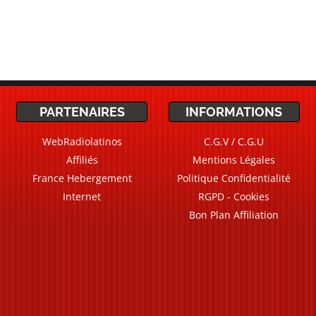
PARTENAIRES
INFORMATIONS
WebRadiolatinos
C.G.V / C.G.U
Affiliés
Mentions Légales
France Hebergement
Politique Confidentialité
Internet
RGPD - Cookies
Bon Plan Affiliation