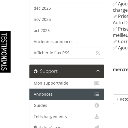
✅ Ajou
déc 2025
charge 
✅ Pris
nov 2025
Auto DJ
✅ Pris
oct 2025
meilleu
✅ Corre
Anciennes annonces...
✅ Ajout
Afficher le flux RSS
mercred
Support
Mon support/aide
Annonces
« Ret
Guides
Téléchargements
État du réseau