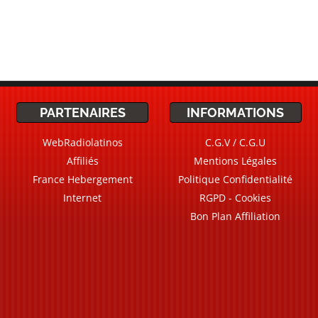
PARTENAIRES
INFORMATIONS
WebRadiolatinos
C.G.V / C.G.U
Affiliés
Mentions Légales
France Hebergement
Politique Confidentialité
Internet
RGPD - Cookies
Bon Plan Affiliation