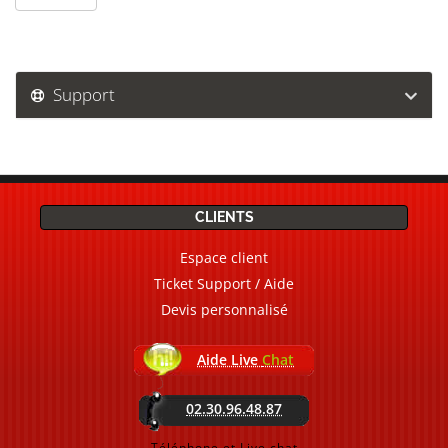
Support
CLIENTS
Espace client
Ticket Support / Aide
Devis personnalisé
Aide Live
Chat
02.30.96.48.87
Téléphone et Live chat