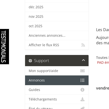
déc 2025
nov 2025
oct 2025
Les Dar
Anciennes annonces...
Aujour
des mas
Afficher le flux RSS
Toutes 
Support
PAD ém
Mon support/aide
Annonces
vendre
Guides
Téléchargements
État du réseau