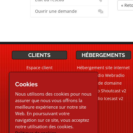
« Ret
Ouvrir une demande
CLIENTS
HÉBERGEMENTS
Espace client
Hébergement site internet
Ticket Support / Aide
CMS Radio Webradio
Devis personnalisé
Noms de domaine
Cookies
Webradio Shoutcast v2
Nous utilisons des cookies pour nous
Aide Live
Chat
Webradio Icecast v2
assurer que nous vous offrons la
meilleure expérience sur notre site
02.30.96.48.87
Web. En poursuivant votre
navigation sur ce site, vous acceptez
Téléphone et Live chat
notre utilisation des cookies.
du Lundi au Vendredi