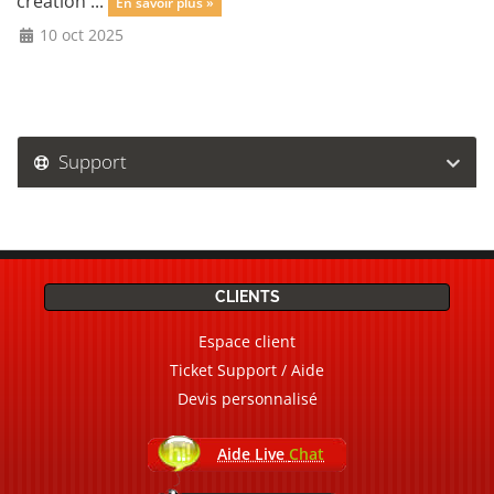
création ...
En savoir plus »
10 oct 2025
Support
CLIENTS
Espace client
Ticket Support / Aide
Devis personnalisé
Aide Live
Chat