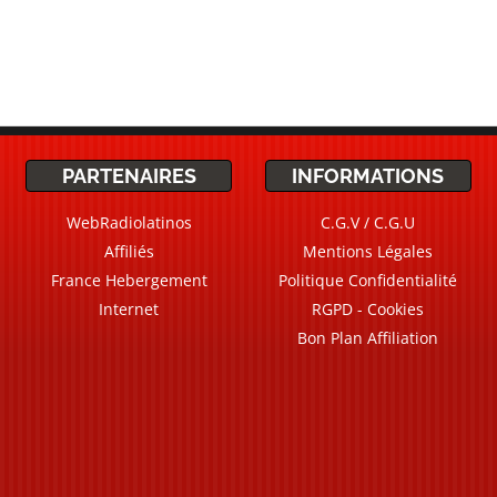
PARTENAIRES
INFORMATIONS
WebRadiolatinos
C.G.V / C.G.U
Affiliés
Mentions Légales
France Hebergement
Politique Confidentialité
Internet
RGPD - Cookies
Bon Plan Affiliation