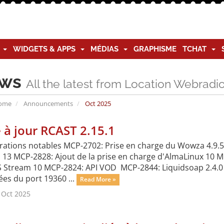
G
WIDGETS & APPS
MÉDIAS
GRAPHISME
TCHAT
ws
All the latest from Location Webradi
Home
Announcements
Oct 2025
 à jour RCAST 2.15.1
rations notables MCP-2702: Prise en charge du Wowza 4.9.5 
 13 MCP-2828: Ajout de la prise en charge d'AlmaLinux 10 MC
 Stream 10 MCP-2824: API VOD MCP-2844: Liquidsoap 2.4.0 
es du port 19360 ...
Read More »
 Oct 2025