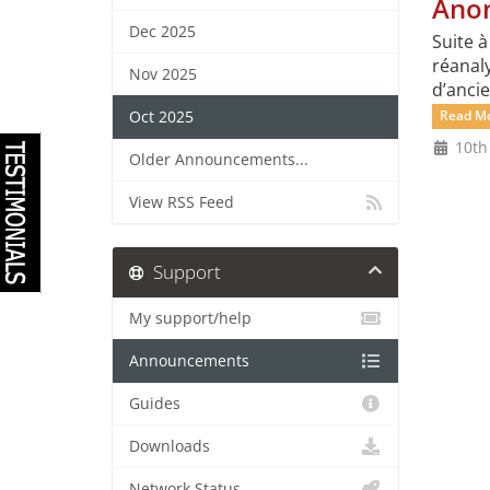
Anom
Dec 2025
Suite à
réanaly
Nov 2025
d’ancie
Read Mo
Oct 2025
10th
Older Announcements...
View RSS Feed
Support
My support/help
Announcements
Guides
Downloads
Network Status