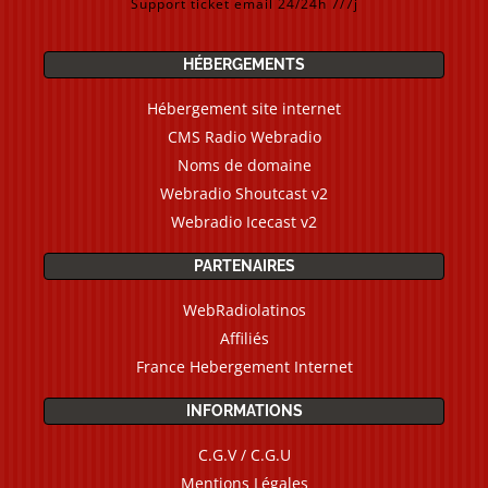
Support ticket email 24/24h 7/7j
HÉBERGEMENTS
Hébergement site internet
CMS Radio Webradio
Noms de domaine
Webradio Shoutcast v2
Webradio Icecast v2
PARTENAIRES
WebRadiolatinos
Affiliés
France Hebergement Internet
INFORMATIONS
C.G.V / C.G.U
Mentions Légales