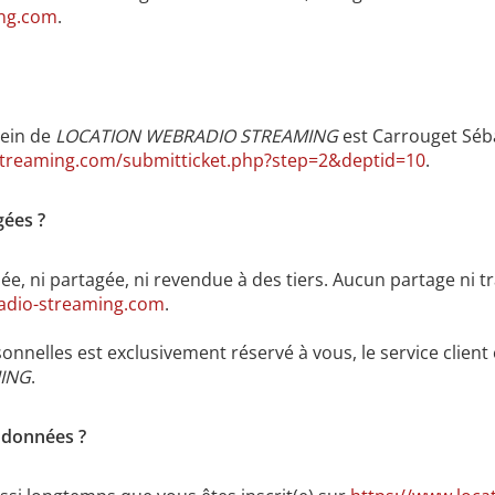
ing.com
.
sein de
LOCATION WEBRADIO STREAMING
est Carrouget Séba
streaming.com/submitticket.php?step=2&deptid=10
.
gées ?
e, ni partagée, ni revendue à des tiers. Aucun partage ni t
radio-streaming.com
.
onnelles est exclusivement réservé à vous, le service client 
ING
.
 données ?