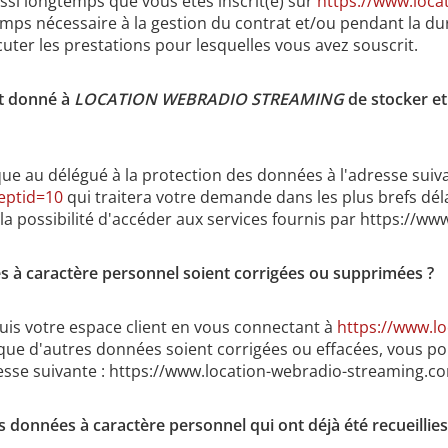
si longtemps que vous êtes inscrit(e) sur
https://www.loca
ps nécessaire à la gestion du contrat et/ou pendant la du
uter les prestations pour lesquelles vous avez souscrit.
t donné à
LOCATION WEBRADIO STREAMING
de stocker et
ue au délégué à la protection des données à l'adresse suiv
eptid=10
qui traitera votre demande dans les plus brefs déla
la possibilité d'accéder aux services fournis par https://
à caractère personnel soient corrigées ou supprimées ?
is votre espace client en vous connectant à
https://www.l
que d'autres données soient corrigées ou effacées, vous p
resse suivante : https://www.location-webradio-streaming.
onnées à caractère personnel qui ont déjà été recueillies