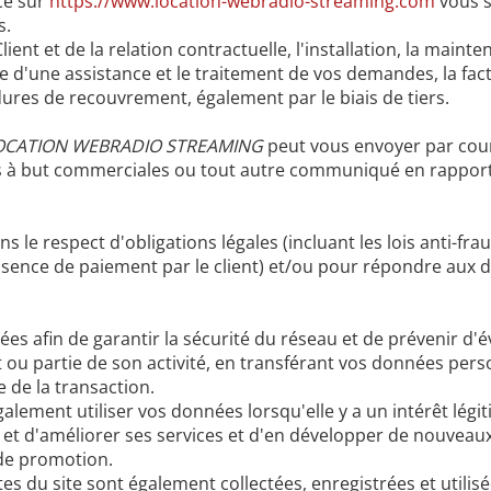
ce sur
https://www.location-webradio-streaming.com
vous s
s.
nt et de la relation contractuelle, l'installation, la mainten
 d'une assistance et le traitement de vos demandes, la fact
dures de recouvrement, également par le biais de tiers.
OCATION WEBRADIO STREAMING
peut vous envoyer par courr
ns à but commerciales ou tout autre communiqué en rapport 
 le respect d'obligations légales (incluant les lois anti-frau
absence de paiement par le client) et/ou pour répondre aux
es afin de garantir la sécurité du réseau et de prévenir d'
t ou partie de son activité, en transférant vos données perso
 de la transaction.
alement utiliser vos données lorsqu'elle y a un intérêt lég
 et d'améliorer ses services et d'en développer de nouveaux,
 de promotion.
aites du site sont également collectées, enregistrées et utilis