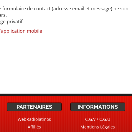
s le formulaire de contact (adresse email et message) ne sont
ers.
ge privatif.
l'application mobile
PARTENAIRES
INFORMATIONS
WebRadiolatinos
C.G.V / C.G.U
Affiliés
Mentions Légales