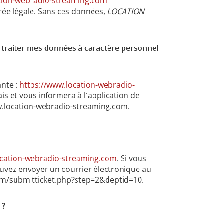
tion-webradio-streaming.com
.
rée légale. Sans ces données,
LOCATION
 traiter mes données à caractère personnel
ante :
https://www.location-webradio-
is et vous informera à l'application de
www.location-webradio-streaming.com.
ocation-webradio-streaming.com
. Si vous
ouvez envoyer un courrier électronique au
com/submitticket.php?step=2&deptid=10.
 ?