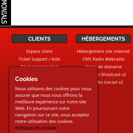
CLIENTS
HÉBERGEMENTS
Espace client
Hébergement site internet
Ticket Support / Aide
CMS Radio Webradio
Devis personnalisé
Noms de domaine
Webradio Shoutcast v2
Cookies
Aide Live
Chat
Webradio Icecast v2
Nous utilisons des cookies pour nous
assurer que nous vous offrons la
02.30.96.48.87
meilleure expérience sur notre site
Web. En poursuivant votre
Téléphone et Live chat
du Lundi au Vendredi
navigation sur ce site, vous acceptez
9h-12h30/13h30-18h
notre utilisation des cookies.
Support ticket email 24/24h
Politique de cookies
7/7j