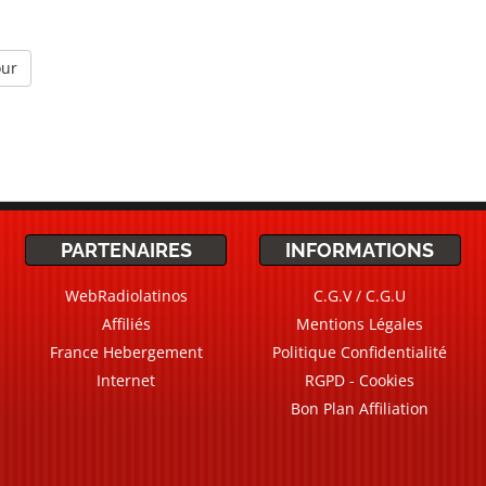
our
PARTENAIRES
INFORMATIONS
WebRadiolatinos
C.G.V / C.G.U
Affiliés
Mentions Légales
France Hebergement
Politique Confidentialité
Internet
RGPD - Cookies
Bon Plan Affiliation