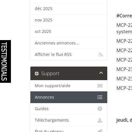
déc 2025
#Corre
nov 2025
MCP-22
system
oct 2025
MCP-22
Anciennes annonces...
MCP-227
Afficher le flux RSS
MCP-22
MCP-23
Support
MCP-231
Mon support/aide
MCP-23
Annonces
Guides
jeudi,
Téléchargements
État du réseau