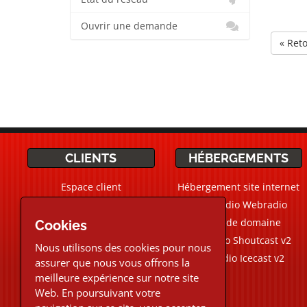
Ouvrir une demande
« Ret
CLIENTS
HÉBERGEMENTS
Espace client
Hébergement site internet
Ticket Support / Aide
CMS Radio Webradio
Devis personnalisé
Noms de domaine
Cookies
Webradio Shoutcast v2
Nous utilisons des cookies pour nous
Aide Live
Chat
Webradio Icecast v2
assurer que nous vous offrons la
meilleure expérience sur notre site
02.30.96.48.87
Web. En poursuivant votre