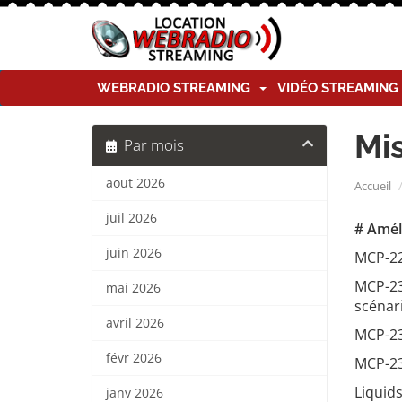
WEBRADIO STREAMING
VIDÉO STREAMIN
Mi
Par mois
aout 2026
Accueil
juil 2026
# Amél
juin 2026
MCP-22
MCP-23
mai 2026
scénari
avril 2026
MCP-23
févr 2026
MCP-23
Liquids
janv 2026