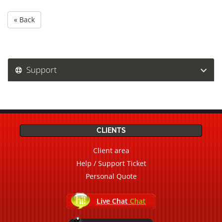
« Back
Support
CLIENTS
Client area
Help / Support Ticket
Personal Quote
Live Chat
Chat