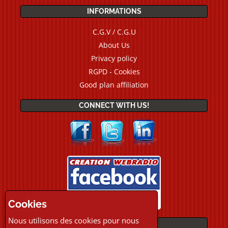
INFORMATIONS
C.G.V / C.G.U
About Us
Privacy policy
RGPD - Cookies
Good plan affiliation
CONNECT WITH US!
Cookies
Nous utilisons des cookies pour nous
PAYMENTS