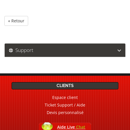
« Retour
Support
CLIENTS
Espace client
Ticket Support / Aide
Devis personnalisé
Aide Live
Chat