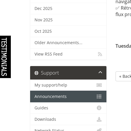
naviga
✅ Rétro
Dec 2025
flux pr
Nov 2025
Oct 2025
Older Announcements...
Tuesda
View RSS Feed
Support
« Bac
My support/help
Announcements
Guides
Downloads
Network Status