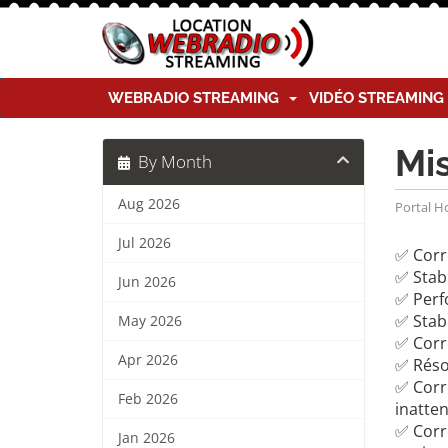
WEBRADIO STREAMING
VIDÉO STREAMIN
Mi
By Month
Aug 2026
Portal 
Jul 2026
✅ Corr
✅ Stabi
Jun 2026
✅ Perf
✅ Stabi
May 2026
✅ Corre
Apr 2026
✅ Réso
✅ Corre
Feb 2026
inatte
✅ Corr
Jan 2026