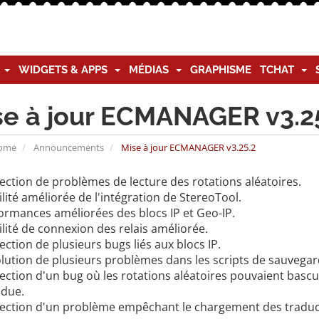
G
WIDGETS & APPS
MÉDIAS
GRAPHISME
TCHAT
se à jour ECMANAGER v3.2
Home
Announcements
Mise à jour ECMANAGER v3.25.2
ection de problèmes de lecture des rotations aléatoires.
lité améliorée de l'intégration de StereoTool.
ormances améliorées des blocs IP et Geo-IP.
lité de connexion des relais améliorée.
ction de plusieurs bugs liés aux blocs IP.
lution de plusieurs problèmes dans les scripts de sauvegard
ction d'un bug où les rotations aléatoires pouvaient bascul
ndue.
ection d'un problème empêchant le chargement des traductio