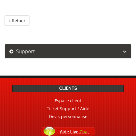
« Retour
Support
CLIENTS
Espace client
Ticket Support / Aide
Devis personnalisé
Aide Live
Chat