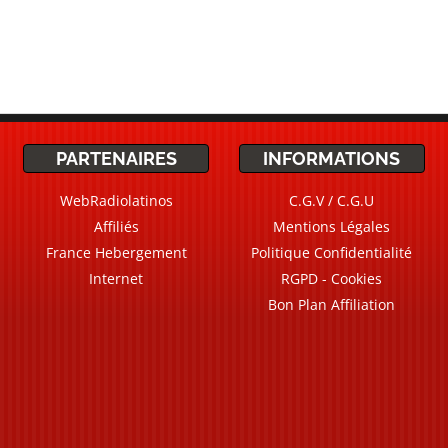
PARTENAIRES
INFORMATIONS
WebRadiolatinos
C.G.V / C.G.U
Affiliés
Mentions Légales
France Hebergement
Politique Confidentialité
Internet
RGPD - Cookies
Bon Plan Affiliation