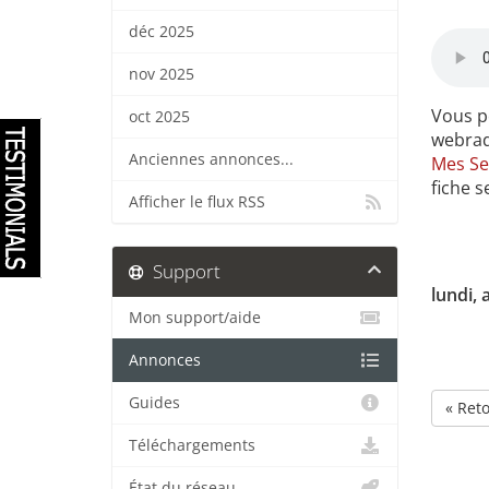
déc 2025
nov 2025
Vous p
oct 2025
webradi
Anciennes annonces...
Mes Se
fiche s
Afficher le flux RSS
Support
lundi, 
Mon support/aide
Annonces
Guides
« Ret
Téléchargements
État du réseau