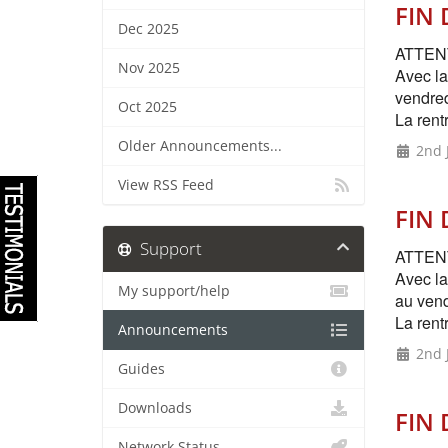
FIN 
Dec 2025
ATTENT
Nov 2025
Avec la
vendred
Oct 2025
La rent
Older Announcements...
2nd J
View RSS Feed
FIN
Support
ATTENT
Avec la
My support/help
au vend
La rent
Announcements
2nd J
Guides
Downloads
FIN 
Network Status