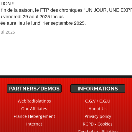
ION !!!
 fin de la saison,
le FTP des chroniques "UN JOUR, UNE EXPRES
 au vendredi 29 août 2025 inclus.
rée aura lieu le lundi 1er septembre 2025.
ul 2025
PARTNERS/DEMOS
INFORMATIONS
WebRadiolatinos
C.G.V / C.G.U
Our Affiliates
About Us
France Hebergement
Privacy policy
Internet
RGPD - Cookies
Good plan affiliation