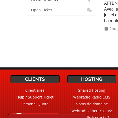
ATTENT
Avec la
Open Ticket
juillet
La rent
2nd J
CLIENTS
HOSTING
Client area
Shared Hosting
Help / Support Ticket
Webradio Radio CMS
Personal Quote
Noms de domaine
Webradio Shoutcast v2
Live Chat
Chat
Webradio Icecast v2