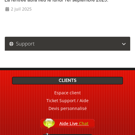
2 juil 2025
Support
CLIENTS
Espace client
Ticket Support / Aide
Devis personnalisé
Aide Live
Chat