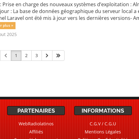
 : Prise en charge des nouveaux systèmes d’exploitation : A
jour : La base de données géographique du serveur local a é
l Laravel ont été mis à jour vers les dernières versions- Amé
r plus »
out 2025
1
2
3
PARTENAIRES
INFORMATIONS
WebRadiolatinos
C.G.V / C.G.U
Affiliés
Mentions Légales