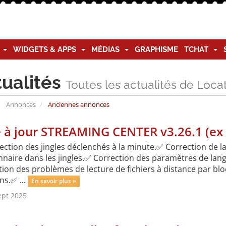
G
WIDGETS & APPS
MÉDIAS
GRAPHISME
TCHAT
tualités
Toutes les actualités de Loc
Annonces
Anciennes annonces
 à jour STREAMING CENTER v3.26.1 (e
ection des jingles déclenchés à la minute.✅ Correction de l
nnaire dans les jingles.✅ Correction des paramètres de lang
ion des problèmes de lecture de fichiers à distance par bl
ns.✅ ...
En savoir plus »
ept 2025