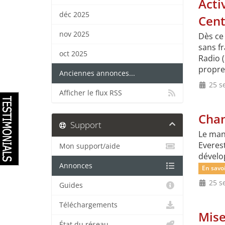
Acti
déc 2025
Cent
nov 2025
Dès ce
sans fr
oct 2025
Radio (
propre 
Anciennes annonces...
25 s
Afficher le flux RSS
Chan
Support
Le man
Everest
Mon support/aide
dévelop
Annonces
En savoi
25 s
Guides
Téléchargements
Mise
État du réseau