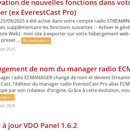
vation de nouvelles fonctions dans vo
er (ex EverestCast Pro)
 25/09/2025 à été activé dans votre compte radio STREAMI
ais supplémentaire les fonctions suivantes : - Activer le gé
site Web) : mini site à exporter sur votre hébergement web-
preset ...
En savoir plus »
ept 2025
gement de nom du manager radio ECMA
ager radio ECMANAGER change de nom et devient Streaming 
Cast, l'éditeur du manager radio EverestCast Pro alias ECMA
pé par son créateur d’origine. Grâce à cette évolution, nou
r plus »
ept 2025
 à jour VDO Panel 1.6.2