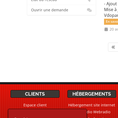
- Ajout
Mise à 
Ouvrir une demande
Vdopane
En savoi
20 a
CLIENTS
HÉBERGEMENTS
Espace client
Hébergement site internet
Ticket Support / Aide
CMS Radio Webradio