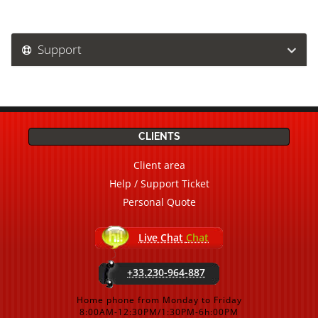
Support
CLIENTS
Client area
Help / Support Ticket
Personal Quote
Live Chat
Chat
+33.230-964-887
Home phone from Monday to Friday
8:00AM-12:30PM/1:30PM-6h:00PM