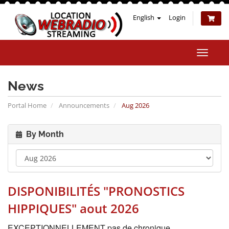
English
Login
Toggle
naviga
News
Portal Home
Announcements
Aug 2026
By Month
DISPONIBILITÉS "PRONOSTICS
HIPPIQUES" aout 2026
EXCEPTIONNELLEMENT pas de chronique