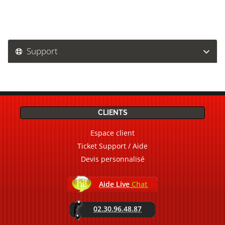
Support
CLIENTS
Espace client
Ticket Support / Aide
Devis personnalisé
Aide Live
Chat
02.30.96.48.87