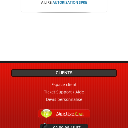
A LIRE
AUTORISATION SPRE
CLIENTS
Espace client
Ticket Support / Aide
Devis personnalisé
Aide Live
Chat
02.30.96.48.87