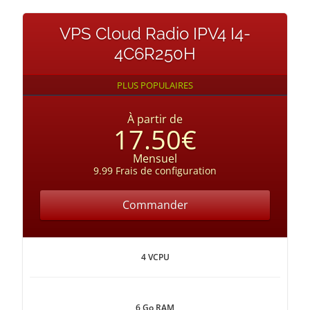
VPS Cloud Radio IPV4 I4-
4C6R250H
PLUS POPULAIRES
À partir de
17.50€
Mensuel
9.99 Frais de configuration
Commander
4 VCPU
6 Go RAM