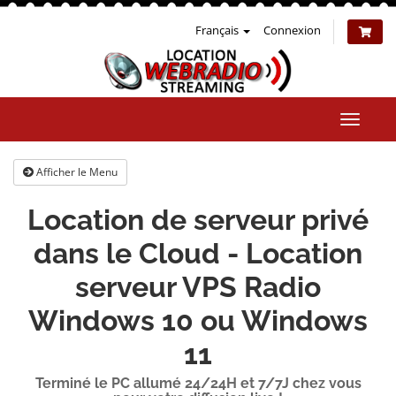
Français
Connexion
Bascul
la
naviga
Afficher le Menu
Location de serveur privé
dans le Cloud - Location
serveur VPS Radio
Windows 10 ou Windows
11
Terminé le PC allumé 24/24H et 7/7J chez vous