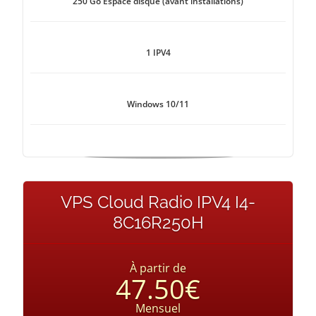
250 Go Espace disque (avant installations)
1 IPV4
Windows 10/11
VPS Cloud Radio IPV4 I4-
8C16R250H
À partir de
47.50€
Mensuel