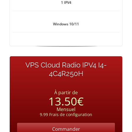
1 IPV4
Windows 10/11
VPS Cloud Radio IPV4 I4-
4C4R250H
À partir de
13.50€
Mensuel
9.99 Frais de configuration
Commander