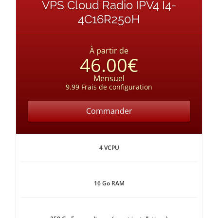
VPS Cloud Radio IPV4 I4-
4C16R250H
À partir de
46.00€
Mensuel
9.99 Frais de configuration
Commander
4 VCPU
16 Go RAM