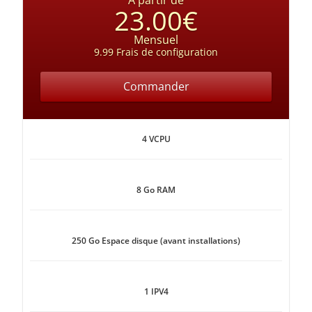
À partir de
23.00€
Mensuel
9.99 Frais de configuration
Commander
4 VCPU
8 Go RAM
250 Go Espace disque (avant installations)
1 IPV4